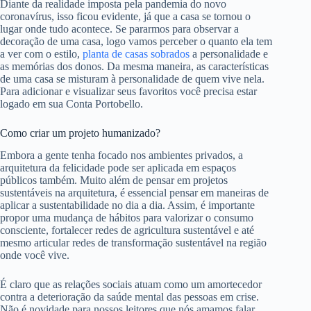
Diante da realidade imposta pela pandemia do novo
coronavírus, isso ficou evidente, já que a casa se tornou o
lugar onde tudo acontece. Se pararmos para observar a
decoração de uma casa, logo vamos perceber o quanto ela tem
a ver com o estilo,
planta de casas sobrados
a personalidade e
as memórias dos donos. Da mesma maneira, as características
de uma casa se misturam à personalidade de quem vive nela.
Para adicionar e visualizar seus favoritos você precisa estar
logado em sua Conta Portobello.
Como criar um projeto humanizado?
Embora a gente tenha focado nos ambientes privados, a
arquitetura da felicidade pode ser aplicada em espaços
públicos também. Muito além de pensar em projetos
sustentáveis na arquitetura, é essencial pensar em maneiras de
aplicar a sustentabilidade no dia a dia. Assim, é importante
propor uma mudança de hábitos para valorizar o consumo
consciente, fortalecer redes de agricultura sustentável e até
mesmo articular redes de transformação sustentável na região
onde você vive.
É claro que as relações sociais atuam como um amortecedor
contra a deterioração da saúde mental das pessoas em crise.
Não é novidade para nossos leitores que nós amamos falar