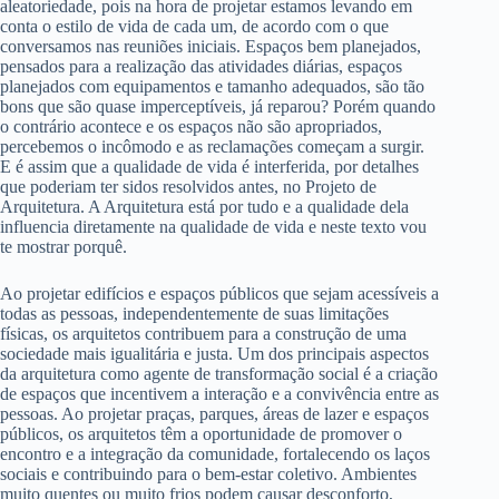
aleatoriedade, pois na hora de projetar estamos levando em
conta o estilo de vida de cada um, de acordo com o que
conversamos nas reuniões iniciais. Espaços bem planejados,
pensados para a realização das atividades diárias, espaços
planejados com equipamentos e tamanho adequados, são tão
bons que são quase imperceptíveis, já reparou? Porém quando
o contrário acontece e os espaços não são apropriados,
percebemos o incômodo e as reclamações começam a surgir.
E é assim que a qualidade de vida é interferida, por detalhes
que poderiam ter sidos resolvidos antes, no Projeto de
Arquitetura. A Arquitetura está por tudo e a qualidade dela
influencia diretamente na qualidade de vida e neste texto vou
te mostrar porquê.
Ao projetar edifícios e espaços públicos que sejam acessíveis a
todas as pessoas, independentemente de suas limitações
físicas, os arquitetos contribuem para a construção de uma
sociedade mais igualitária e justa. Um dos principais aspectos
da arquitetura como agente de transformação social é a criação
de espaços que incentivem a interação e a convivência entre as
pessoas. Ao projetar praças, parques, áreas de lazer e espaços
públicos, os arquitetos têm a oportunidade de promover o
encontro e a integração da comunidade, fortalecendo os laços
sociais e contribuindo para o bem-estar coletivo. Ambientes
muito quentes ou muito frios podem causar desconforto,