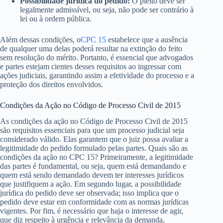
Possibilidade jurídica do pedido:
O pleito deve ser
legalmente admissível, ou seja, não pode ser contrário à
lei ou à ordem pública.
Além dessas condições, o
CPC 15
estabelece que a ausência
de qualquer uma delas poderá resultar na extinção do feito
sem resolução do mérito. Portanto, é essencial que advogados
e partes estejam cientes desses requisitos ao ingressar com
ações judiciais, garantindo assim a efetividade do processo e a
proteção dos direitos envolvidos.
Condições da Ação no Código de Processo Civil de 2015
As condições da ação no Código de Processo Civil de 2015
são requisitos essenciais para que um processo judicial seja
considerado válido. Elas garantem que o juiz possa avaliar a
legitimidade do pedido formulado pelas partes. Quais são as
condições da ação no CPC 15? Primeiramente, a legitimidade
das partes é fundamental, ou seja, quem está demandando e
quem está sendo demandado devem ter interesses jurídicos
que justifiquem a ação. Em segundo lugar, a possibilidade
jurídica do pedido deve ser observada; isso implica que o
pedido deve estar em conformidade com as normas jurídicas
vigentes. Por fim, é necessário que haja o interesse de agir,
que diz respeito à urgência e relevância da demanda,