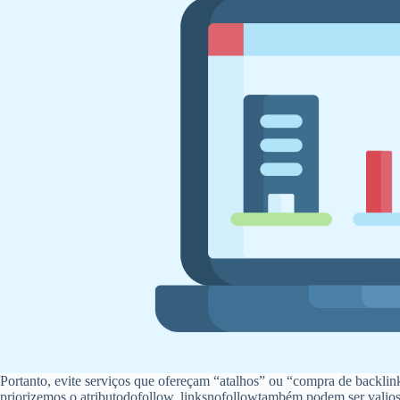
Portanto, evite serviços que ofereçam “atalhos” ou “compra de backli
priorizemos o atributodofollow, linksnofollowtambém podem ser valioso