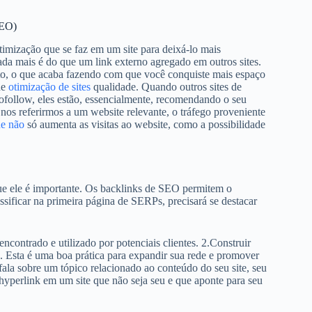
SEO)
timização que se faz em um site para deixá-lo mais
ada mais é do que um link externo agregado em outros sites.
to, o que acaba fazendo com que você conquiste mais espaço
de
otimização de sites
qualidade. Quando outros sites de
dofollow, eles estão, essencialmente, recomendando o seu
 nos referirmos a um website relevante, o tráfego proveniente
e não
só aumenta as visitas ao website, como a possibilidade
ue ele é importante. Os backlinks de SEO permitem o
assificar na primeira página de SERPs, precisará se destacar
ncontrado e utilizado por potenciais clientes. 2.Construir
. Esta é uma boa prática para expandir sua rede e promover
la sobre um tópico relacionado ao conteúdo do seu site, seu
hyperlink em um site que não seja seu e que aponte para seu