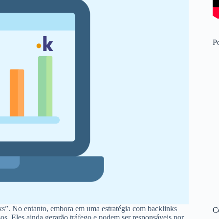
Po
nks”. No entanto, embora em uma estratégia com backlinks
C
s. Eles ainda gerarão tráfego e podem ser responsáveis por