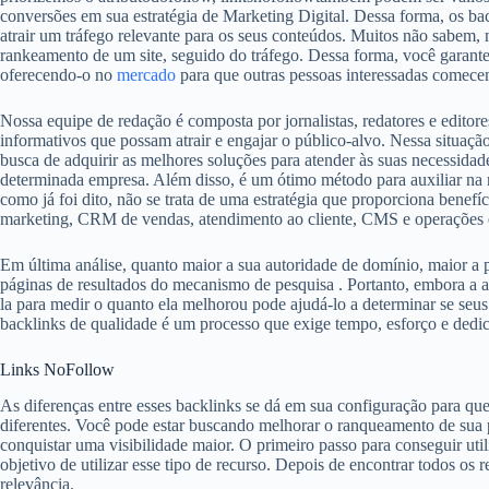
conversões em sua estratégia de Marketing Digital. Dessa forma, os bac
atrair um tráfego relevante para os seus conteúdos. Muitos não sabem,
rankeamento de um site, seguido do tráfego. Dessa forma, você garante
oferecendo-o no
mercado
para que outras pessoas interessadas comecem
Nossa equipe de redação é composta por jornalistas, redatores e editores
informativos que possam atrair e engajar o público-alvo. Nessa situaçã
busca de adquirir as melhores soluções para atender às suas necessidad
determinada empresa. Além disso, é um ótimo método para auxiliar na 
como já foi dito, não se trata de uma estratégia que proporciona benef
marketing, CRM de vendas, atendimento ao cliente, CMS e operações 
Em última análise, quanto maior a sua autoridade de domínio, maior a 
páginas de resultados do mecanismo de pesquisa . Portanto, embora a au
la para medir o quanto ela melhorou pode ajudá-lo a determinar se seus
backlinks de qualidade é um processo que exige tempo, esforço e dedi
Links NoFollow
As diferenças entre esses backlinks se dá em sua configuração para qu
diferentes. Você pode estar buscando melhorar o ranqueamento de sua 
conquistar uma visibilidade maior. O primeiro passo para conseguir util
objetivo de utilizar esse tipo de recurso. Depois de encontrar todos os 
relevância.