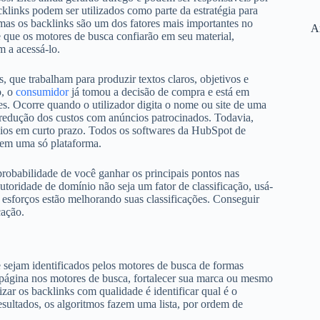
klinks podem ser utilizados como parte da estratégia para
 mas os backlinks são um dos fatores mais importantes no
A
 que os motores de busca confiarão em seu material,
 a acessá-lo.
, que trabalham para produzir textos claros, objetivos e
o, o
consumidor
já tomou a decisão de compra e está em
es. Ocorre quando o utilizador digita o nome ou site de uma
redução dos custos com anúncios patrocinados. Todavia,
ícios em curto prazo. Todos os softwares da HubSpot de
em uma só plataforma.
probabilidade de você ganhar os principais pontos nas
toridade de domínio não seja um fator de classificação, usá-
 esforços estão melhorando suas classificações. Conseguir
cação.
e sejam identificados pelos motores de busca de formas
página nos motores de busca, fortalecer sua marca ou mesmo
izar os backlinks com qualidade é identificar qual é o
resultados, os algoritmos fazem uma lista, por ordem de