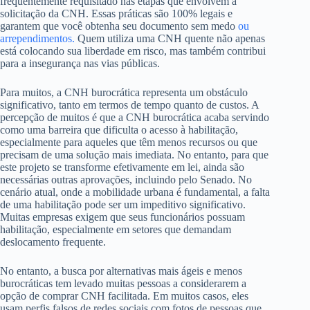
frequentemente requisitado nas etapas que envolvem a
solicitação da CNH. Essas práticas são 100% legais e
garantem que você obtenha seu documento sem medo
ou
arrependimentos.
Quem utiliza uma CNH quente não apenas
está colocando sua liberdade em risco, mas também contribui
para a insegurança nas vias públicas.
Para muitos, a CNH burocrática representa um obstáculo
significativo, tanto em termos de tempo quanto de custos. A
percepção de muitos é que a CNH burocrática acaba servindo
como uma barreira que dificulta o acesso à habilitação,
especialmente para aqueles que têm menos recursos ou que
precisam de uma solução mais imediata. No entanto, para que
este projeto se transforme efetivamente em lei, ainda são
necessárias outras aprovações, incluindo pelo Senado. No
cenário atual, onde a mobilidade urbana é fundamental, a falta
de uma habilitação pode ser um impeditivo significativo.
Muitas empresas exigem que seus funcionários possuam
habilitação, especialmente em setores que demandam
deslocamento frequente.
No entanto, a busca por alternativas mais ágeis e menos
burocráticas tem levado muitas pessoas a considerarem a
opção de comprar CNH facilitada. Em muitos casos, eles
usam perfis falsos de redes sociais com fotos de pessoas que