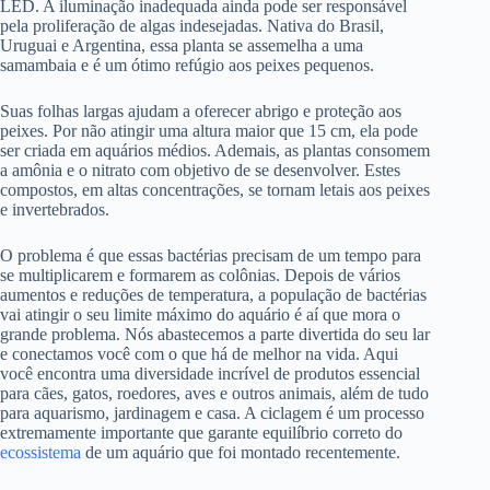
LED. A iluminação inadequada ainda pode ser responsável
pela proliferação de algas indesejadas. Nativa do Brasil,
Uruguai e Argentina, essa planta se assemelha a uma
samambaia e é um ótimo refúgio aos peixes pequenos.
Suas folhas largas ajudam a oferecer abrigo e proteção aos
peixes. Por não atingir uma altura maior que 15 cm, ela pode
ser criada em aquários médios. Ademais, as plantas consomem
a amônia e o nitrato com objetivo de se desenvolver. Estes
compostos, em altas concentrações, se tornam letais aos peixes
e invertebrados.
O problema é que essas bactérias precisam de um tempo para
se multiplicarem e formarem as colônias. Depois de vários
aumentos e reduções de temperatura, a população de bactérias
vai atingir o seu limite máximo do aquário é aí que mora o
grande problema. Nós abastecemos a parte divertida do seu lar
e conectamos você com o que há de melhor na vida. Aqui
você encontra uma diversidade incrível de produtos essencial
para cães, gatos, roedores, aves e outros animais, além de tudo
para aquarismo, jardinagem e casa. A ciclagem é um processo
extremamente importante que garante equilíbrio correto do
ecossistema
de um aquário que foi montado recentemente.