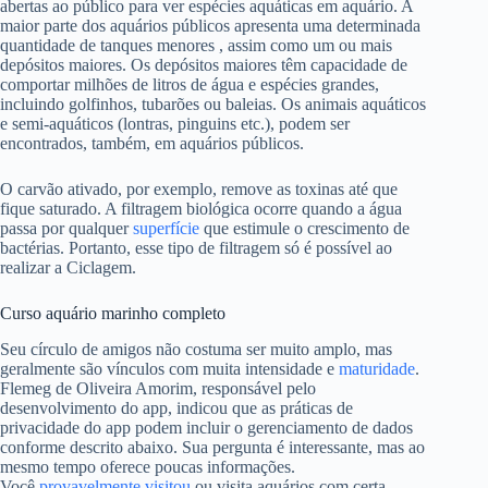
abertas ao público para ver espécies aquáticas em aquário. A
maior parte dos aquários públicos apresenta uma determinada
quantidade de tanques menores , assim como um ou mais
depósitos maiores. Os depósitos maiores têm capacidade de
comportar milhões de litros de água e espécies grandes,
incluindo golfinhos, tubarões ou baleias. Os animais aquáticos
e semi-aquáticos (lontras, pinguins etc.), podem ser
encontrados, também, em aquários públicos.
O carvão ativado, por exemplo, remove as toxinas até que
fique saturado. A filtragem biológica ocorre quando a água
passa por qualquer
superfície
que estimule o crescimento de
bactérias. Portanto, esse tipo de filtragem só é possível ao
realizar a Ciclagem.
Curso aquário marinho completo
Seu círculo de amigos não costuma ser muito amplo, mas
geralmente são vínculos com muita intensidade e
maturidade
.
Flemeg de Oliveira Amorim, responsável pelo
desenvolvimento do app, indicou que as práticas de
privacidade do app podem incluir o gerenciamento de dados
conforme descrito abaixo. Sua pergunta é interessante, mas ao
mesmo tempo oferece poucas informações.
Você
provavelmente visitou
ou visita aquários com certa