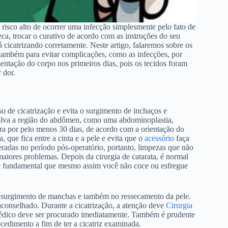
 risco alto de ocorrer uma infecção simplesmente pelo fato de
eca, trocar o curativo de acordo com as instruções do seu
á cicatrizando corretamente. Neste artigo, falaremos sobre os
 também para evitar complicações, como as infecções, por
tação do corpo nos primeiros dias, pois os tecidos foram
 dor.
sso de cicatrização e evita o surgimento de inchaços e
nvolva a região do abdômen, como uma abdominoplastia,
dora por pelo menos 30 dias, de acordo com a orientação do
 que fica entre a cinta e a pele e evita que o
acessório
faça
radas no período pós-operatório, portanto, limpezas que não
iores problemas. Depois da cirurgia de catarata, é normal
, é fundamental que mesmo assim você não coce ou esfregue
no surgimento de manchas e também no ressecamento da pele.
conselhado. Durante a cicatrização, a atenção deve
Cirurgia
 médico deve ser procurado imediatamente. Também é prudente
ocedimento a fim de ter a cicatriz examinada.