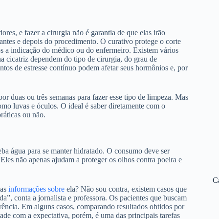
es, e fazer a cirurgia não é garantia de que elas irão
antes e depois do procedimento. O curativo protege o corte
ós a indicação do médico ou do enfermeiro. Existem vários
a cicatriz dependem do tipo de cirurgia, do grau de
ntos de estresse contínuo podem afetar seus hormônios e, por
 por duas ou três semanas para fazer esse tipo de limpeza. Mas
como luvas e óculos. O ideal é saber diretamente com o
práticas ou não.
beba água para se manter hidratado. O consumo deve ser
 Eles não apenas ajudam a proteger os olhos contra poeira e
C
 as
informações sobre
ela? Não sou contra, existem casos que
ada”, conta a jornalista e professora. Os pacientes que buscam
erência. Em alguns casos, comparando resultados obtidos por
ade com a expectativa, porém, é uma das principais tarefas