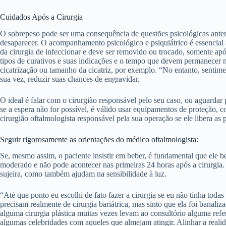
Cuidados Após a Cirurgia
O sobrepeso pode ser uma consequência de questões psicológicas anterior
desaparecer. O acompanhamento psicológico e psiquiátrico é essencial 
da cirurgia de infeccionar e deve ser removido ou trocado, somente ap
tipos de curativos e suas indicações e o tempo que devem permanecer n
cicatrização ou tamanho da cicatriz, por exemplo. “No entanto, sentime
sua vez, reduzir suas chances de engravidar.
O ideal é falar com o cirurgião responsável pelo seu caso, ou aguardar
se a espera não for possível, é válido usar equipamentos de proteção, 
cirurgião oftalmologista responsável pela sua operação se ele libera as 
Seguir rigorosamente as orientações do médico oftalmologista:
Se, mesmo assim, o paciente insistir em beber, é fundamental que ele 
moderado e não pode acontecer nas primeiras 24 horas após a cirurgia.
sujeira, como também ajudam na sensibilidade à luz.
“Até que ponto eu escolhi de fato fazer a cirurgia se eu não tinha todas
precisam realmente de cirurgia bariátrica, mas sinto que ela foi banaliz
alguma cirurgia plástica muitas vezes levam ao consultório alguma ref
algumas celebridades com aqueles que almejam atingir. Alinhar a realid