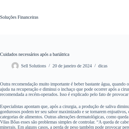
Pular
para
o
Soluções Financeiras
conteúdo
Cuidados necessários após a bariátrica
Sell Solutions
20 de janeiro de 2024
dicas
Outra recomendação muito importante é beber bastante água, quando o
ajuda na recuperação e diminui o inchaço que pode ocorrer após a cirur
recomendada a recém-operados. Isso é explicado pelo fato de provocar 
Especialistas apontam que, após a cirurgia, a produção de saliva diminu
gordurosos podem ter seu sabor maximizado e se tornarem enjoativos, 
categorias de alimentos. Outras alterações dermatológicas, como qued
Vilas Bôas esses são problemas simples de controlar. “A queda de cabelo
minerais. Em alguns casos, a perda de peso também pode provocar per