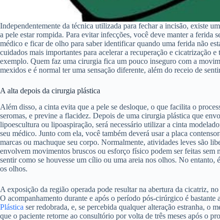
Independentemente da técnica utilizada para fechar a incisão, existe um
a pele estar rompida. Para evitar infecções, você deve manter a ferida s
médico e ficar de olho para saber identificar quando uma ferida não est
cuidados mais importantes para acelerar a recuperação e cicatrização e
exemplo. Quem faz uma cirurgia fica um pouco inseguro com a movimen
mexidos e é normal ter uma sensação diferente, além do receio de sentir
A alta depois da cirurgia plástica
Além disso, a cinta evita que a pele se desloque, o que facilita o proce
seromas, e previne a flacidez. Depois de uma cirurgia plástica que e
lipoescultura ou lipoaspiração, será necessário utilizar a cinta modela
seu médico. Junto com ela, você também deverá usar a placa contensora,
marcas ou machuque seu corpo. Normalmente, atividades leves são libe
envolvem movimentos bruscos ou esforço físico podem ser feitas sem ma
sentir como se houvesse um cílio ou uma areia nos olhos. No entanto
os olhos.
A exposição da região operada pode resultar na abertura da cicatriz, 
O acompanhamento durante e após o período pós-cirúrgico é bastante a
Plástica
ser redobrada, e, se percebida qualquer alteração estranha, o
que o paciente retorne ao consultório por volta de três meses após o pr