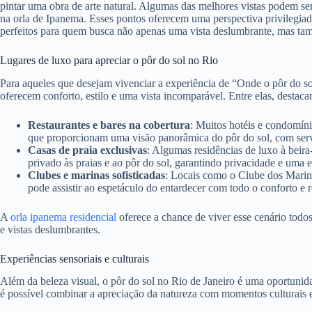
pintar uma obra de arte natural. Algumas das melhores vistas podem 
na orla de Ipanema. Esses pontos oferecem uma perspectiva privilegiad
perfeitos para quem busca não apenas uma vista deslumbrante, mas t
Lugares de luxo para apreciar o pôr do sol no Rio
Para aqueles que desejam vivenciar a experiência de “Onde o pôr do so
oferecem conforto, estilo e uma vista incomparável. Entre elas, destaca
Restaurantes e bares na cobertura
: Muitos hotéis e condomíni
que proporcionam uma visão panorâmica do pôr do sol, com serv
Casas de praia exclusivas
: Algumas residências de luxo à beira
privado às praias e ao pôr do sol, garantindo privacidade e uma 
Clubes e marinas sofisticadas
: Locais como o Clube dos Marin
pode assistir ao espetáculo do entardecer com todo o conforto e r
A
orla ipanema residencial
oferece a chance de viver esse cenário tod
e vistas deslumbrantes.
Experiências sensoriais e culturais
Além da beleza visual, o pôr do sol no Rio de Janeiro é uma oportunid
é possível combinar a apreciação da natureza com momentos culturais 