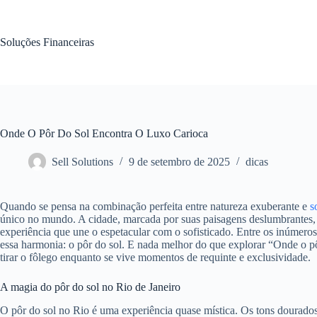
Pular
para
o
Soluções Financeiras
conteúdo
Onde O Pôr Do Sol Encontra O Luxo Carioca
Sell Solutions
9 de setembro de 2025
dicas
Quando se pensa na combinação perfeita entre natureza exuberante e
s
único no mundo. A cidade, marcada por suas paisagens deslumbrantes, 
experiência que une o espetacular com o sofisticado. Entre os inúmer
essa harmonia: o pôr do sol. E nada melhor do que explorar “Onde o pôr
tirar o fôlego enquanto se vive momentos de requinte e exclusividade.
A magia do pôr do sol no Rio de Janeiro
O pôr do sol no Rio é uma experiência quase mística. Os tons dourados,