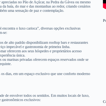
ser apreciadas no Pão de Açúcar, na Pedra da Gávea ou mesmo
a da baía, do mar e das montanhas ao redor, criando cenários
ambém uma sensação de paz e contemplação.
Po
l encontra o luxo carioca”, diversas opções exclusivas
m-se:
os de alto padrão disponibilizam rooftop bars e restaurantes
iço impecável e gastronomia de primeira linha.
-mar oferecem aos seus hóspedes e proprietários acesso
experiência única.
s ou marinas privadas oferecem espaços reservados onde se
equinte.
os os dias, em um espaço exclusivo que une conforto moderno
ade de envolver todos os sentidos. Em muitos locais de luxo,
e gastronômicos exclusivos:
C