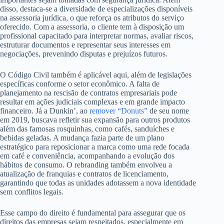
disso, destaca-se a diversidade de especializações disponíveis
na assessoria jurídica, o que reforça os atributos do serviço
oferecido. Com a assessoria, o cliente tem à disposição um
profissional capacitado para interpretar normas, avaliar riscos,
estruturar documentos e representar seus interesses em
negociações, prevenindo disputas e prejuízos futuros.
O Código Civil também é aplicável aqui, além de legislações
específicas conforme o setor econômico. A falta de
planejamento na rescisão de contratos empresariais pode
resultar em ações judiciais complexas e em grande impacto
financeiro. Já a Dunkin’, ao
remover “Donuts”
de seu nome
em 2019, buscava refletir sua expansão para outros produtos
além das famosas rosquinhas, como cafés, sanduíches e
bebidas geladas. A mudança fazia parte de um plano
estratégico para reposicionar a marca como uma rede focada
em café e conveniência, acompanhando a evolução dos
hábitos de consumo. O rebranding também envolveu a
atualização de franquias e contratos de licenciamento,
garantindo que todas as unidades adotassem a nova identidade
sem conflitos legais.
Esse campo do direito é fundamental para assegurar que os
direitos das empresas sejam respeitados, especialmente em