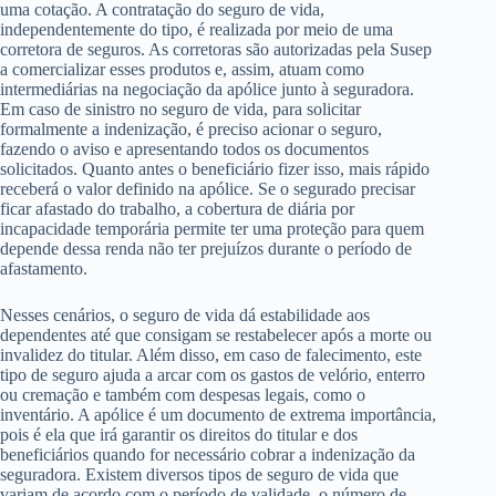
uma cotação. A contratação do seguro de vida,
independentemente do tipo, é realizada por meio de uma
corretora de seguros. As corretoras são autorizadas pela Susep
a comercializar esses produtos e, assim, atuam como
intermediárias na negociação da apólice junto à seguradora.
Em caso de sinistro no seguro de vida, para solicitar
formalmente a indenização, é preciso acionar o seguro,
fazendo o aviso e apresentando todos os documentos
solicitados. Quanto antes o beneficiário fizer isso, mais rápido
receberá o valor definido na apólice. Se o segurado precisar
ficar afastado do trabalho, a cobertura de diária por
incapacidade temporária permite ter uma proteção para quem
depende dessa renda não ter prejuízos durante o período de
afastamento.
Nesses cenários, o seguro de vida dá estabilidade aos
dependentes até que consigam se restabelecer após a morte ou
invalidez do titular. Além disso, em caso de falecimento, este
tipo de seguro ajuda a arcar com os gastos de velório, enterro
ou cremação e também com despesas legais, como o
inventário. A apólice é um documento de extrema importância,
pois é ela que irá garantir os direitos do titular e dos
beneficiários quando for necessário cobrar a indenização da
seguradora. Existem diversos tipos de seguro de vida que
variam de acordo com o período de validade, o número de