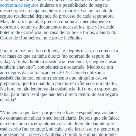
corretora de seguros
titulares e a possibilidade de resgate
mesmo que não haja invalidez ou morte. O acionamento do
seguro residencial depende do processo de cada seguradora.
Mas, de forma geral, é preciso comunicar imediatamente o
ocorrido e reunir os documentos necessários, que vão desde
boletim de ocorrência, no caso de roubos e furtos, a laudo do
Corpo de Bombeiros, no caso de incêndios.
Para mim fez uma boa diferença e, depois disso, eu comecei a
ver mais do que eu tinha direito [no contrato do seguro de
vida]. Aí tinha direito a assistência residencial, cheguei a usar
também chaveiro”, complementa a segurada. Menos de um
ano depois da contratação, em 2019, Daniela utilizou a
assistência funeral em um momento que ninguém estava
preparado, que foi quando o pai morreu vítima de um infarto.
Na hora eu não lembrava da assistência, foi o meu esposo que
falou para mim ‘será que não tem direito dentro do seu seguro
de vida?
“Não tem o que fazer porque é de livre e espontânea vontade
do contratante indicar o seu beneficiário. Depois que ele falece
não tem como dizer qualquer coisa de diferente daquilo que
está escrito [no contrato], só cabe a ele fazer isso e a gente tem
que respeitar”, observa Andréia. O produto é uma importante