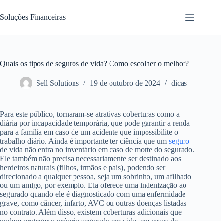
Pular
para
Soluções Financeiras
o
conteúdo
Quais os tipos de seguros de vida? Como escolher o melhor?
Sell Solutions
19 de outubro de 2024
dicas
Para este público, tornaram-se atrativas coberturas como a
diária por incapacidade temporária, que pode garantir a renda
para a família em caso de um acidente que impossibilite o
trabalho diário. Ainda é importante ter ciência que um
seguro
de vida não entra no inventário em caso de morte do segurado.
Ele também não precisa necessariamente ser destinado aos
herdeiros naturais (filhos, irmãos e pais), podendo ser
direcionado a qualquer pessoa, seja um sobrinho, um afilhado
ou um amigo, por exemplo. Ela oferece uma indenização ao
segurado quando ele é diagnosticado com uma enfermidade
grave, como câncer, infarto, AVC ou outras doenças listadas
no contrato. Além disso, existem coberturas adicionais que
podem proteger o próprio segurado em vida, em casos de