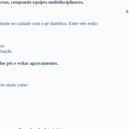
áreas, compondo equipes multidisciplinares.
A
tante no cuidado com o pé diabético. Entre eles estão:
res
rização
dos pés e evitar agravamentos.
rem sinais como: