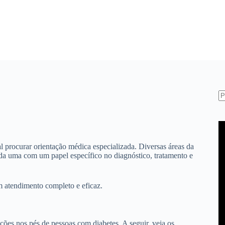
S
re
 procurar orientação médica especializada. Diversas áreas da
da uma com um papel específico no diagnóstico, tratamento e
m atendimento completo e eficaz.
ações nos pés de pessoas com diabetes. A seguir, veja os