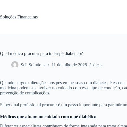
Pular
para
o
Soluções Financeiras
conteúdo
Qual médico procurar para tratar pé diabético?
Sell Solutions
11 de julho de 2025
dicas
Quando surgem alterações nos pés em pessoas com diabetes, é essencial
medicina podem se envolver no cuidado com esse tipo de condição, ca
prevenção de complicações.
Saber qual profissional procurar é um passo importante para garantir u
Médicos que atuam no cuidado com o pé diabético
Diferentes especialistas contribuem de forma integrada para tratar alter