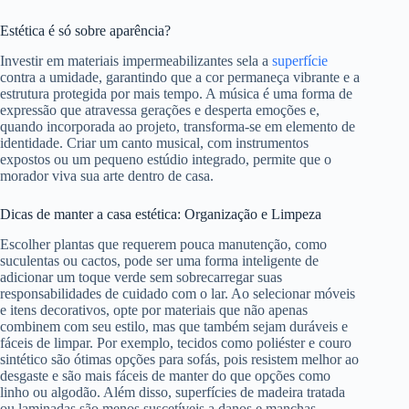
Estética é só sobre aparência?
Investir em materiais impermeabilizantes sela a
superfície
contra a umidade, garantindo que a cor permaneça vibrante e a
estrutura protegida por mais tempo. A música é uma forma de
expressão que atravessa gerações e desperta emoções e,
quando incorporada ao projeto, transforma-se em elemento de
identidade. Criar um canto musical, com instrumentos
expostos ou um pequeno estúdio integrado, permite que o
morador viva sua arte dentro de casa.
Dicas de manter a casa estética: Organização e Limpeza
Escolher plantas que requerem pouca manutenção, como
suculentas ou cactos, pode ser uma forma inteligente de
adicionar um toque verde sem sobrecarregar suas
responsabilidades de cuidado com o lar. Ao selecionar móveis
e itens decorativos, opte por materiais que não apenas
combinem com seu estilo, mas que também sejam duráveis e
fáceis de limpar. Por exemplo, tecidos como poliéster e couro
sintético são ótimas opções para sofás, pois resistem melhor ao
desgaste e são mais fáceis de manter do que opções como
linho ou algodão. Além disso, superfícies de madeira tratada
ou laminadas são menos suscetíveis a danos e manchas,