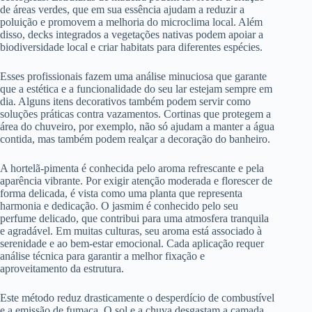
de áreas verdes, que em sua essência ajudam a reduzir a
poluição e promovem a melhoria do microclima local. Além
disso, decks integrados a vegetações nativas podem apoiar a
biodiversidade local e criar habitats para diferentes espécies.
Esses profissionais fazem uma análise minuciosa que garante
que a estética e a funcionalidade do seu lar estejam sempre em
dia. Alguns itens decorativos também podem servir como
soluções práticas contra vazamentos. Cortinas que protegem a
área do chuveiro, por exemplo, não só ajudam a manter a água
contida, mas também podem realçar a decoração do banheiro.
A hortelã-pimenta é conhecida pelo aroma refrescante e pela
aparência vibrante. Por exigir atenção moderada e florescer de
forma delicada, é vista como uma planta que representa
harmonia e dedicação. O jasmim é conhecido pelo seu
perfume delicado, que contribui para uma atmosfera tranquila
e agradável. Em muitas culturas, seu aroma está associado à
serenidade e ao bem-estar emocional. Cada aplicação requer
análise técnica para garantir a melhor fixação e
aproveitamento da estrutura.
Este método reduz drasticamente o desperdício de combustível
e a emissão de fumaça. O sol e a chuva desgastam a camada