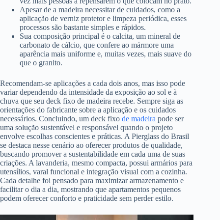
vez mais pessoas a repensarem o que colocam no prato.
Apesar de a madeira necessitar de cuidados, como a
aplicação de verniz protetor e limpeza periódica, esses
processos são bastante simples e rápidos.
Sua composição principal é o calcita, um mineral de
carbonato de cálcio, que confere ao mármore uma
aparência mais uniforme e, muitas vezes, mais suave do
que o granito.
Recomendam-se aplicações a cada dois anos, mas isso pode
variar dependendo da intensidade da exposição ao sol e à
chuva que seu deck fixo de madeira recebe. Sempre siga as
orientações do fabricante sobre a aplicação e os cuidados
necessários. Concluindo, um deck fixo
de madeira
pode ser
uma solução sustentável e responsável quando o projeto
envolve escolhas conscientes e práticas. A Pierglass do Brasil
se destaca nesse cenário ao oferecer produtos de qualidade,
buscando promover a sustentabilidade em cada uma de suas
criações. A lavanderia, mesmo compacta, possui armários para
utensílios, varal funcional e integração visual com a cozinha.
Cada detalhe foi pensado para maximizar armazenamento e
facilitar o dia a dia, mostrando que apartamentos pequenos
podem oferecer conforto e praticidade sem perder estilo.