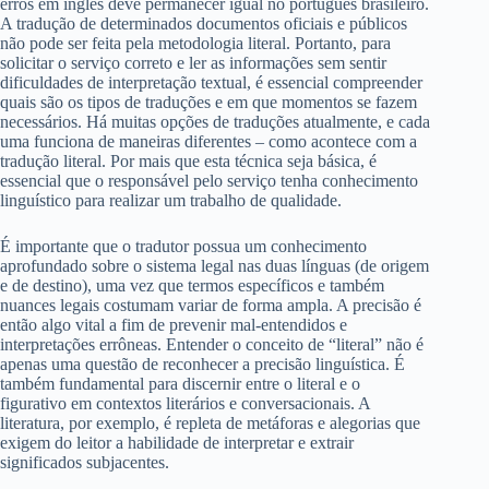
erros em inglês deve permanecer igual no português brasileiro.
A tradução de determinados documentos oficiais e públicos
não pode ser feita pela metodologia literal. Portanto, para
solicitar o serviço correto e ler as informações sem sentir
dificuldades de interpretação textual, é essencial compreender
quais são os tipos de traduções e em que momentos se fazem
necessários. Há muitas opções de traduções atualmente, e cada
uma funciona de maneiras diferentes – como acontece com a
tradução literal. Por mais que esta técnica seja básica, é
essencial que o responsável pelo serviço tenha conhecimento
linguístico para realizar um trabalho de qualidade.
É importante que o tradutor possua um conhecimento
aprofundado sobre o sistema legal nas duas línguas (de origem
e de destino), uma vez que termos específicos e também
nuances legais costumam variar de forma ampla. A precisão é
então algo vital a fim de prevenir mal-entendidos e
interpretações errôneas. Entender o conceito de “literal” não é
apenas uma questão de reconhecer a precisão linguística. É
também fundamental para discernir entre o literal e o
figurativo em contextos literários e conversacionais. A
literatura, por exemplo, é repleta de metáforas e alegorias que
exigem do leitor a habilidade de interpretar e extrair
significados subjacentes.