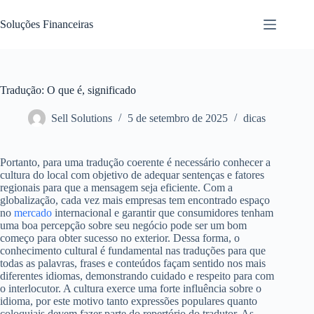
Pular
para
Soluções Financeiras
o
conteúdo
Tradução: O que é, significado
Sell Solutions
5 de setembro de 2025
dicas
Portanto, para uma tradução coerente é necessário conhecer a
cultura do local com objetivo de adequar sentenças e fatores
regionais para que a mensagem seja eficiente. Com a
globalização, cada vez mais empresas tem encontrado espaço
no
mercado
internacional e garantir que consumidores tenham
uma boa percepção sobre seu negócio pode ser um bom
começo para obter sucesso no exterior. Dessa forma, o
conhecimento cultural é fundamental nas traduções para que
todas as palavras, frases e conteúdos façam sentido nos mais
diferentes idiomas, demonstrando cuidado e respeito para com
o interlocutor. A cultura exerce uma forte influência sobre o
idioma, por este motivo tanto expressões populares quanto
coloquiais devem fazer parte do repertório do tradutor. As