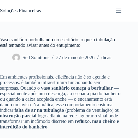
Pular
para
Soluções Financeiras
o
conteúdo
Vaso sanitário borbulhando no escritório: o que a tubulação
está tentando avisar antes do entupimento
Sell Solutions
27 de maio de 2026
dicas
Em ambientes profissionais, eficiência não é só agenda e
processos: é também infraestrutura funcionando sem
surpresas. Quando o
vaso sanitário começa a borbulhar
—
especialmente após uma descarga, ao escoar a pia do banheiro
ou quando a caixa acoplada enche — o encanamento está
dando um aviso. Na prática, esse comportamento costuma
indicar
falta de ar na tubulação
(problema de ventilação) ou
obstrução parcial
logo adiante na rede. Ignorar o sinal pode
transformar um incômodo discreto em
refluxo, mau cheiro e
interdição do banheiro
.