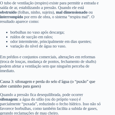
O tubo de ventilação (respiro) existe para permitir a entrada e
saída de ar, estabilizando a pressão. Quando ele está
obstruído
(folhas, ninho, sujeira),
mal dimensionado
ou
interrompido
por erro de obra, o sistema “respira mal”. O
resultado aparece como:
borbulhas no vaso após descarga;
ruídos de sucção em ralos;
odor intermitente, principalmente em dias quentes;
variação do nível de água no vaso.
Em prédios e conjuntos comerciais, alterações em reformas
(troca de louças, mudança de pontos, fechamento de shafts)
podem afetar a ventilação sem que ninguém perceba de
imediato.
Causa 3: sifonagem e perda do selo d’água (o “puxão” que
abre caminho para gases)
Quando a pressão fica desequilibrada, pode ocorrer
sifonagem
: a água do sifão (ou do próprio vaso) é
parcialmente “puxada”, reduzindo o fecho hídrico. Isso não só
favorece borbulhas, como também facilita a subida de gases,
gerando reclamações de mau cheiro.