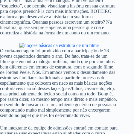
pré-roteiro – mas ainda sem diálogos. É um verdadeiro
“esqueleto”, que permite visualizar a história em sua estrutura,
para depois preenchê-la com mais informações. ROTEIRO –
é a turma que desenvolve a história em sua forma
cinematográfica. Quantas pessoas escrevem um roteiro? Na
literatura, quase sempre é apenas uma pessoa que cria e
concretiza a história na forma de um conto ou um romance.
O curta-metragem foi produzido com a participação de 78
jovens capacitados durante o ano. De fato, trata-se de um
filme que encontra diálogo profícuo, ainda que por caminhos
bem diferentes em termos de estrutura, com o segundo filme
de Jordan Peele, Nós. Em ambos vemos o desnudamento das
estruturas familiares tradicionais a partir de processos de
espelhamento que colocam em risco as mais básicas noções
confortáveis não só desses laços (pais/filhos, casamento, etc),
mas principalmente do tecido social como um todo. Bong é,
por assim dizer, ao mesmo tempo mais direto e mais empático,
no sentido de buscar criar um ambiente genérico de pessoas se
comportando muito mal simplesmente por não enxergarem
sentido no papel que lhes foi determinado viver.
Um integrante da equipe de admissões entrará em contato para
avaliar se suas expectativas estão alinhadas com o curso