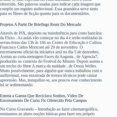
oferecido. São palavras usadas para indicar cada imagem que
compõe um registro audiovisual. Essa gramática serve tanto
para os filmes de ficção quanto para os documentários.
Projetos A Partir De Briefings Reais Do Mercado
Através de PIX, depósito ou transferência para conta bancária
da Fluxo . As aulas vão começar no dia 4 e serão realizadas às
sextas-feiras das 13h às 16h no Centro de Educação e Cultura
Francisco Carlos Moriconi até 29 de novembro. O
encerramento oficial da iniciativa será no dia 5 de dezembro.
Assista ao curta-metragem Faces da Augusta , de Agencia7,
produzido no contexto do Festival do Minuto. Depois assista a
um trecho do filme A marca da maldade , de Orson Welles.
Muito possivelmente, para alguém que nunca trabalhou com o
audiovisual, essa enxurrada de termos técnicos pode causar
apreensão. Mas, tranquilize-se, aos poucos esse conhecimento
irá se sedimentando.
Estreia a Garota Que Reciclava Sonhos, Vídeo De
Encerramento De Curso Fic Oferecido Pelo Campus
No Curso Gravando – Introdução ao fazer cinematográfico,
ensinamos ao aluno noções básicas para fazer seu próprio