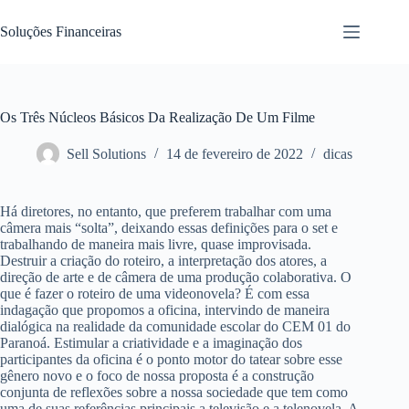
Pular
para
Soluções Financeiras
o
conteúdo
Os Três Núcleos Básicos Da Realização De Um Filme
Sell Solutions
14 de fevereiro de 2022
dicas
Há diretores, no entanto, que preferem trabalhar com uma
câmera mais “solta”, deixando essas definições para o set e
trabalhando de maneira mais livre, quase improvisada.
Destruir a criação do roteiro, a interpretação dos atores, a
direção de arte e de câmera de uma produção colaborativa. O
que é fazer o roteiro de uma videonovela? É com essa
indagação que propomos a oficina, intervindo de maneira
dialógica na realidade da comunidade escolar do CEM 01 do
Paranoá. Estimular a criatividade e a imaginação dos
participantes da oficina é o ponto motor do tatear sobre esse
gênero novo e o foco de nossa proposta é a construção
conjunta de reflexões sobre a nossa sociedade que tem como
uma de suas referências principais a televisão e a telenovela. A