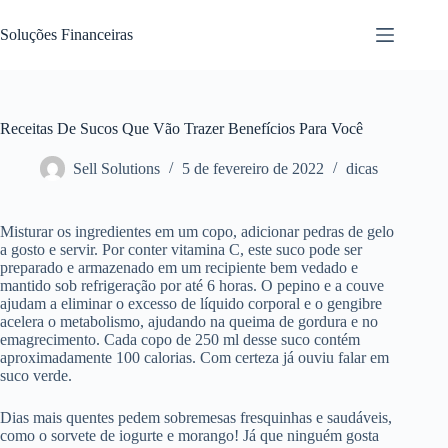
Pular
para
Soluções Financeiras
o
conteúdo
Receitas De Sucos Que Vão Trazer Benefícios Para Você
Sell Solutions
5 de fevereiro de 2022
dicas
Misturar os ingredientes em um copo, adicionar pedras de gelo
a gosto e servir. Por conter vitamina C, este suco pode ser
preparado e armazenado em um recipiente bem vedado e
mantido sob refrigeração por até 6 horas. O pepino e a couve
ajudam a eliminar o excesso de líquido corporal e o gengibre
acelera o metabolismo, ajudando na queima de gordura e no
emagrecimento. Cada copo de 250 ml desse suco contém
aproximadamente 100 calorias. Com certeza já ouviu falar em
suco verde.
Dias mais quentes pedem sobremesas fresquinhas e saudáveis,
como o sorvete de iogurte e morango! Já que ninguém gosta