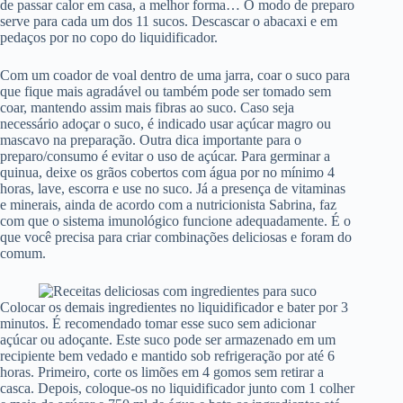
de passar calor em casa, a melhor forma… O modo de preparo
serve para cada um dos 11 sucos. Descascar o abacaxi e em
pedaços por no copo do liquidificador.
Com um coador de voal dentro de uma jarra, coar o suco para
que fique mais agradável ou também pode ser tomado sem
coar, mantendo assim mais fibras ao suco. Caso seja
necessário adoçar o suco, é indicado usar açúcar magro ou
mascavo na preparação. Outra dica importante para o
preparo/consumo é evitar o uso de açúcar. Para germinar a
quinua, deixe os grãos cobertos com água por no mínimo 4
horas, lave, escorra e use no suco. Já a presença de vitaminas
e minerais, ainda de acordo com a nutricionista Sabrina, faz
com que o sistema imunológico funcione adequadamente. É o
que você precisa para criar combinações deliciosas e foram do
comum.
Colocar os demais ingredientes no liquidificador e bater por 3
minutos. É recomendado tomar esse suco sem adicionar
açúcar ou adoçante. Este suco pode ser armazenado em um
recipiente bem vedado e mantido sob refrigeração por até 6
horas. Primeiro, corte os limões em 4 gomos sem retirar a
casca. Depois, coloque-os no liquidificador junto com 1 colher