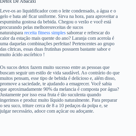
Detox De Abacaxi
Leve-os ao liquidificador com o leite condensado, a água e o
gelo e bata até ficar uniforme. Sirva na hora, para aproveitar a
espuminha gostosa da bebida. Chegou o verão e você está
procurando pelas melhoresreceitas de sucos
naturaispara
receita fitness simples
saborear e refrescar do
calor da estação mais quente do ano? Laranja com acerola é
uma daquelas combinações perfeitas! Pertencentes ao grupo
das cítricas, essas duas frutinhas possuem bastante sabor e
muito ácido ascórbico !
Os sucos detox fazem muito sucesso entre as pessoas que
buscam seguir um estilo de vida saudável. Ao contrário do que
muitos pensam, esse tipo de bebida é delicioso e, além disso,
promove a saciedade, te ajudando a emagrecer. Você sabia
que aproximadamente 90% da melancia é composta por água?
Justamente por isso essa fruta é tão suculenta quando
ingerimos e produz muito líquido naturalmente. Para preparar
o seu suco, triture cerca de 8 a 10 pedaços da polpa e, se
julgar necessário, adoce com açúcar ou adoçante.