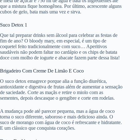
e meia de açúcar e 750 ml de água e bata os ingredientes até
que a mistura fique homogênea. Por último, acrescente alguns
cubos de gelo, bata mais uma vez e sirva.
Suco Detox 1
Que tal preparar drinks sem álcool para celebrar as festas de
fim de ano? O bloody mary, em especial, é um tipo de
coquetel feito tradicionalmente com suco… Aperitivos
saudáveis não podem faltar no cardápio e os chips de batata
doce com molho de iogurte e abacate fazem parte dessa lista!
Brigadeiro Com Creme De Limão E Coco
O suco detox emagrece porque alia a função diurética,
antioxidante e digestiva de frutas além de aumentar a sensação
de saciedade. Corte as maçãs e retire o miolo com as
sementes, depois descasque o gengibre e corte em rodelas.
A mudança pode até parecer pequena, mas a água de coco
torna o suco diferente, saboroso e mais delicioso ainda. O
suco de morango com água de coco é refrescante e hidratante.
E um clássico que conquista corações.