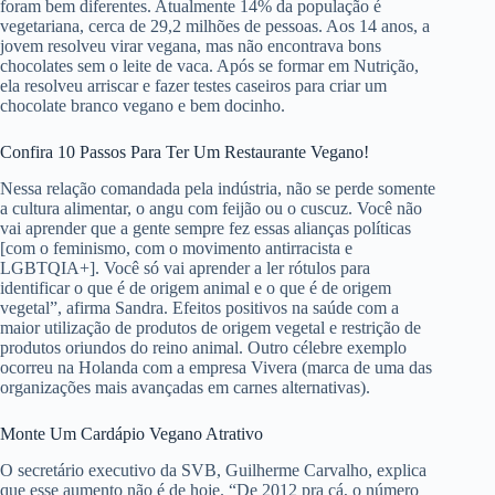
foram bem diferentes. Atualmente 14% da população é
vegetariana, cerca de 29,2 milhões de pessoas. Aos 14 anos, a
jovem resolveu virar vegana, mas não encontrava bons
chocolates sem o leite de vaca. Após se formar em Nutrição,
ela resolveu arriscar e fazer testes caseiros para criar um
chocolate branco vegano e bem docinho.
Confira 10 Passos Para Ter Um Restaurante Vegano!
Nessa relação comandada pela indústria, não se perde somente
a cultura alimentar, o angu com feijão ou o cuscuz. Você não
vai aprender que a gente sempre fez essas alianças políticas
[com o feminismo, com o movimento antirracista e
LGBTQIA+]. Você só vai aprender a ler rótulos para
identificar o que é de origem animal e o que é de origem
vegetal”, afirma Sandra. Efeitos positivos na saúde com a
maior utilização de produtos de origem vegetal e restrição de
produtos oriundos do reino animal. Outro célebre exemplo
ocorreu na Holanda com a empresa Vivera (marca de uma das
organizações mais avançadas em carnes alternativas).
Monte Um Cardápio Vegano Atrativo
O secretário executivo da SVB, Guilherme Carvalho, explica
que esse aumento não é de hoje. “De 2012 pra cá, o número