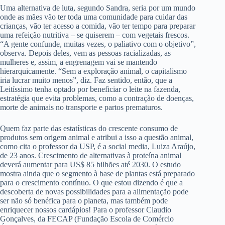
Uma alternativa de luta, segundo Sandra, seria por um mundo
onde as mães vão ter toda uma comunidade para cuidar das
crianças, vão ter acesso a comida, vão ter tempo para preparar
uma refeição nutritiva – se quiserem – com vegetais frescos.
“A gente confunde, muitas vezes, o paliativo com o objetivo”,
observa. Depois deles, vem as pessoas racializadas, as
mulheres e, assim, a engrenagem vai se mantendo
hierarquicamente. “Sem a exploração animal, o capitalismo
iria lucrar muito menos”, diz. Faz sentido, então, que a
Leitíssimo tenha optado por beneficiar o leite na fazenda,
estratégia que evita problemas, como a contração de doenças,
morte de animais no transporte e partos prematuros.
Quem faz parte das estatísticas do crescente consumo de
produtos sem origem animal e atribui a isso a questão animal,
como cita o professor da USP, é a social media, Luiza Araújo,
de 23 anos. Crescimento de alternativas à proteína animal
deverá aumentar para US$ 85 bilhões até 2030. O estudo
mostra ainda que o segmento à base de plantas está preparado
para o crescimento contínuo. O que estou dizendo é que a
descoberta de novas possibilidades para a alimentação pode
ser não só benéfica para o planeta, mas também pode
enriquecer nossos cardápios! Para o professor Claudio
Gonçalves, da FECAP (Fundação Escola de Comércio