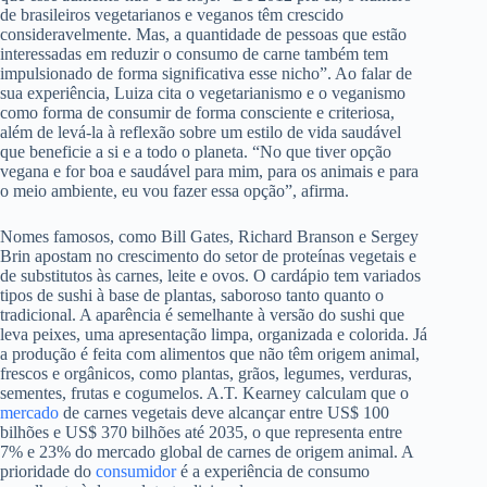
de brasileiros vegetarianos e veganos têm crescido
consideravelmente. Mas, a quantidade de pessoas que estão
interessadas em reduzir o consumo de carne também tem
impulsionado de forma significativa esse nicho”. Ao falar de
sua experiência, Luiza cita o vegetarianismo e o veganismo
como forma de consumir de forma consciente e criteriosa,
além de levá-la à reflexão sobre um estilo de vida saudável
que beneficie a si e a todo o planeta. “No que tiver opção
vegana e for boa e saudável para mim, para os animais e para
o meio ambiente, eu vou fazer essa opção”, afirma.
Nomes famosos, como Bill Gates, Richard Branson e Sergey
Brin apostam no crescimento do setor de proteínas vegetais e
de substitutos às carnes, leite e ovos. O cardápio tem variados
tipos de sushi à base de plantas, saboroso tanto quanto o
tradicional. A aparência é semelhante à versão do sushi que
leva peixes, uma apresentação limpa, organizada e colorida. Já
a produção é feita com alimentos que não têm origem animal,
frescos e orgânicos, como plantas, grãos, legumes, verduras,
sementes, frutas e cogumelos. A.T. Kearney calculam que o
mercado
de carnes vegetais deve alcançar entre US$ 100
bilhões e US$ 370 bilhões até 2035, o que representa entre
7% e 23% do mercado global de carnes de origem animal. A
prioridade do
consumidor
é a experiência de consumo